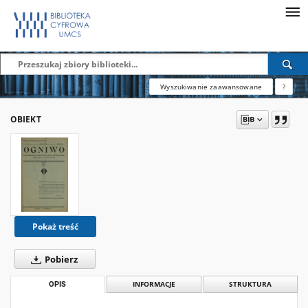
Wyszukiwanie zaawansowane
?
OBIEKT
Pokaż treść
Pobierz
OPIS
INFORMACJE
STRUKTURA