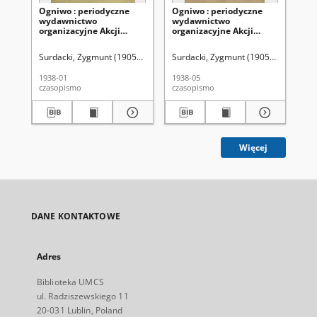
Ogniwo : periodyczne
Ogniwo : periodyczne
Og
wydawnictwo
wydawnictwo
wy
organizacyjne Akcji
organizacyjne Akcji
or
Katolickiej Diecezji
Katolickiej Diecezji
Lub
Lubelskiej R. 6, Nr 1
Lubelskiej R. 6, Nr 5 (maj
(g
Surdacki, Zygmunt (1905-1941). Red
Surdacki, Zygmunt (1905-1941). Red
Akcja Katolicka Diecezji Lubelski
Sur
(styczeń 1938)
1938)
1938-01
1938-05
193
czasopismo
czasopismo
cza
Więcej
DANE KONTAKTOWE
Adres
Biblioteka UMCS
ul. Radziszewskiego 11
20-031 Lublin, Poland