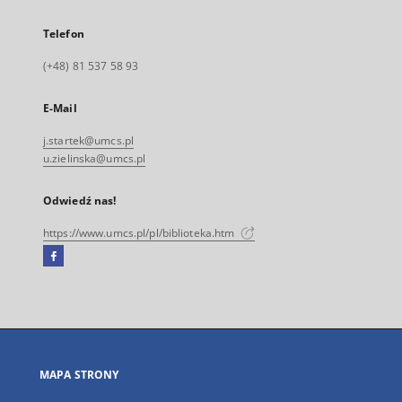
Telefon
(+48) 81 537 58 93
E-Mail
j.startek@umcs.pl
u.zielinska@umcs.pl
Odwiedź nas!
https://www.umcs.pl/pl/biblioteka.htm
Facebook
Link
zewnętrzny,
otworzy
się
w
nowej
MAPA STRONY
karcie