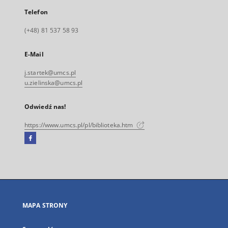
Telefon
(+48) 81 537 58 93
E-Mail
j.startek@umcs.pl
u.zielinska@umcs.pl
Odwiedź nas!
https://www.umcs.pl/pl/biblioteka.htm
Facebook
Link
zewnętrzny,
otworzy
się
w
nowej
MAPA STRONY
karcie