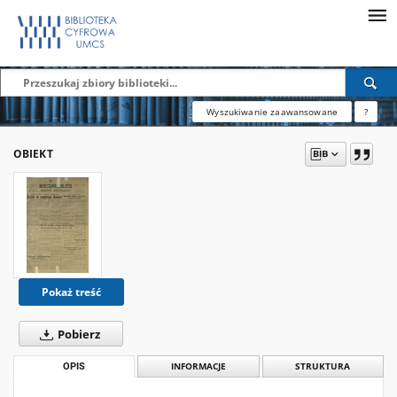
Wyszukiwanie zaawansowane
?
OBIEKT
Pokaż treść
Pobierz
OPIS
INFORMACJE
STRUKTURA