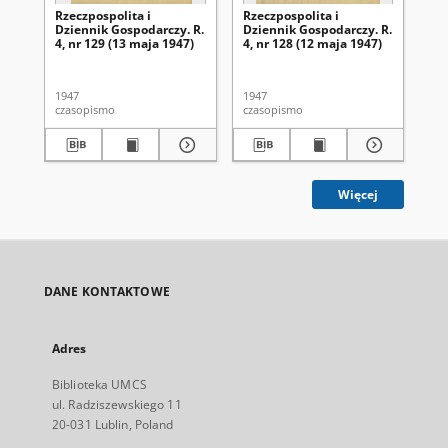
Rzeczpospolita i
Rzeczpospolita i
Rze
Dziennik Gospodarczy. R.
Dziennik Gospodarczy. R.
Dz
4, nr 129 (13 maja 1947)
4, nr 128 (12 maja 1947)
4, 
1947
1947
194
czasopismo
czasopismo
cza
Więcej
DANE KONTAKTOWE
Adres
Biblioteka UMCS
ul. Radziszewskiego 11
20-031 Lublin, Poland