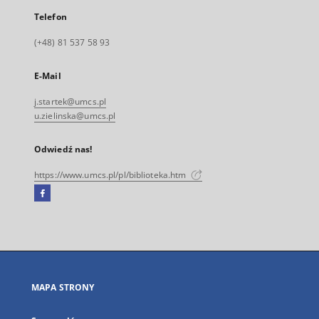
Telefon
(+48) 81 537 58 93
E-Mail
j.startek@umcs.pl
u.zielinska@umcs.pl
Odwiedź nas!
https://www.umcs.pl/pl/biblioteka.htm
Facebook
Link
zewnętrzny,
otworzy
się
w
nowej
MAPA STRONY
karcie