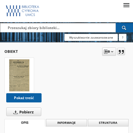
Wyszukiwanie zaawansowane
?
OBIEKT
Pokaż treść
Pobierz
OPIS
INFORMACJE
STRUKTURA