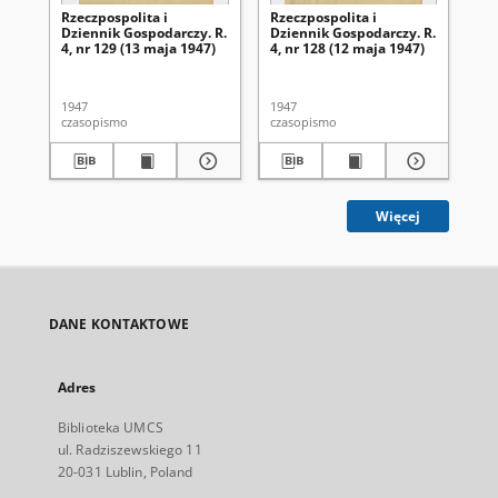
Rzeczpospolita i
Rzeczpospolita i
Rze
Dziennik Gospodarczy. R.
Dziennik Gospodarczy. R.
Dz
4, nr 129 (13 maja 1947)
4, nr 128 (12 maja 1947)
4, 
1947
1947
194
czasopismo
czasopismo
cza
Więcej
DANE KONTAKTOWE
Adres
Biblioteka UMCS
ul. Radziszewskiego 11
20-031 Lublin, Poland