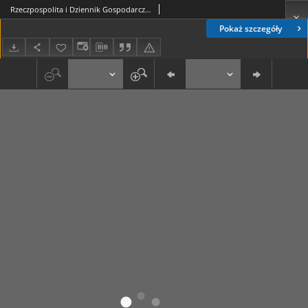
Rzeczpospolita i Dziennik Gospodarczy. R. 4, nr 344 (17 grudnia 1947)
Pokaż szczegóły