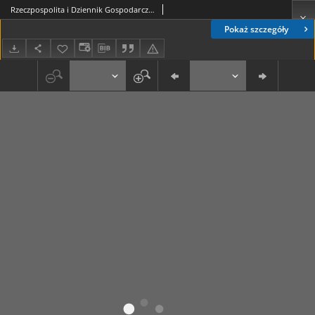
Rzeczpospolita i Dziennik Gospodarczy. R. 4, nr 342 (15 grudnia 1947)
Pokaż szczegóły