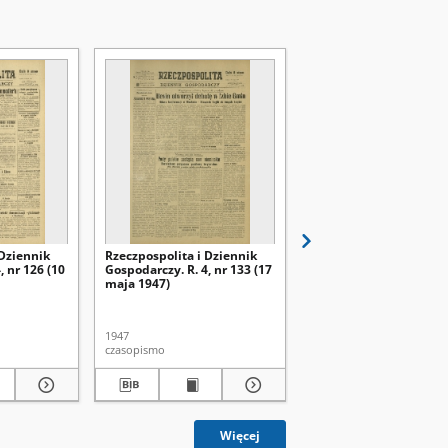
 Dziennik
Rzeczpospolita i Dziennik
Rzeczpospolita i Dzien
, nr 126 (10
Gospodarczy. R. 4, nr 133 (17
Gospodarczy. R. 4, nr 1
maja 1947)
maja 1947)
1947
1947
czasopismo
czasopismo
Więcej