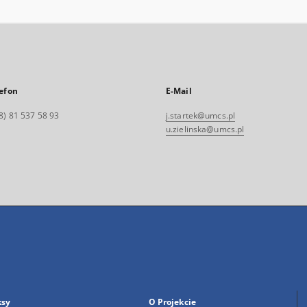
efon
E-Mail
8) 81 537 58 93
j.startek@umcs.pl
u.zielinska@umcs.pl
ksy
O Projekcie