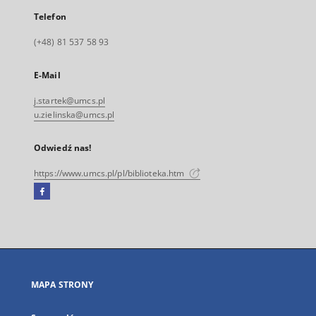
Telefon
(+48) 81 537 58 93
E-Mail
j.startek@umcs.pl
u.zielinska@umcs.pl
Odwiedź nas!
https://www.umcs.pl/pl/biblioteka.htm
Facebook
Link
zewnętrzny,
otworzy
się
w
nowej
MAPA STRONY
karcie