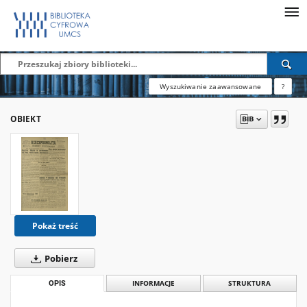
Wyszukiwanie zaawansowane
?
OBIEKT
Pokaż treść
Pobierz
OPIS
INFORMACJE
STRUKTURA