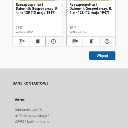
Rzeczpospolita i
Rzeczpospolita i
Rze
Dziennik Gospodarczy. R.
Dziennik Gospodarczy. R.
Dz
4, nr 129 (13 maja 1947)
4, nr 128 (12 maja 1947)
4, 
1947
1947
194
czasopismo
czasopismo
cza
Więcej
DANE KONTAKTOWE
Adres
Biblioteka UMCS
ul. Radziszewskiego 11
20-031 Lublin, Poland