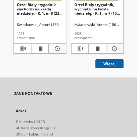
Orzeł Biały : tygodnik,
Orzeł Biały : tygodnik,
Orz
wychodzi na każdą
wychodzi na każdą
wy
niedzielę. - R. 1, nr 8 (22
niedzielę. - R. 1, nr 7 (15
nie
lutego 1925)
lutego 1925)
lu
Kwiatkowski, Antoni (1861-1926). Red.
Kwiatkowski, Antoni (1861-1926). Red
Kwi
1925
1925
192
czasopismo
czasopismo
cza
Więcej
DANE KONTAKTOWE
Adres
Biblioteka UMCS
ul. Radziszewskiego 11
20-031 Lublin, Poland