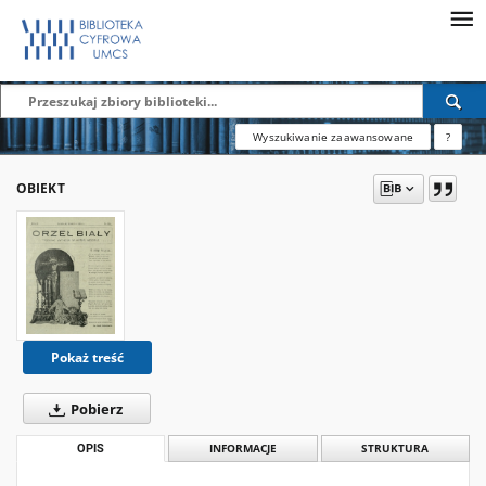
Wyszukiwanie zaawansowane
?
OBIEKT
Pokaż treść
Pobierz
OPIS
INFORMACJE
STRUKTURA