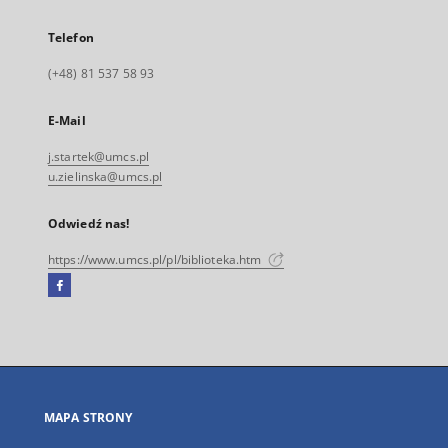
Telefon
(+48) 81 537 58 93
E-Mail
j.startek@umcs.pl
u.zielinska@umcs.pl
Odwiedź nas!
https://www.umcs.pl/pl/biblioteka.htm
Facebook
Link
zewnętrzny,
otworzy
się
w
nowej
MAPA STRONY
karcie