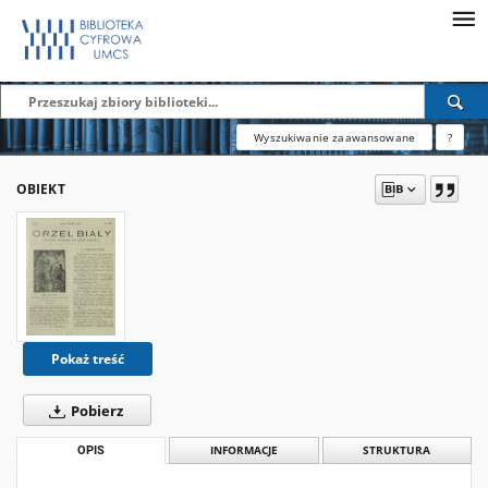
Wyszukiwanie zaawansowane
?
OBIEKT
Pokaż treść
Pobierz
OPIS
INFORMACJE
STRUKTURA