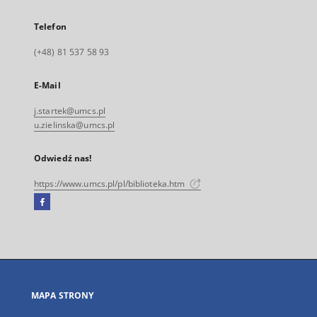
Telefon
(+48) 81 537 58 93
E-Mail
j.startek@umcs.pl
u.zielinska@umcs.pl
Odwiedź nas!
https://www.umcs.pl/pl/biblioteka.htm
Facebook
Link
zewnętrzny,
otworzy
się
w
nowej
MAPA STRONY
karcie