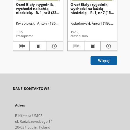
Orzeł Biały : tygodnik,
Orzeł Biały : tygodnik,
Orz
wychodzi na każdą
wychodzi na każdą
wy
niedzielę. - R. 1, nr 8 (22
niedzielę. - R. 1, nr 7 (15
nie
lutego 1925)
lutego 1925)
lu
Kwiatkowski, Antoni (1861-1926). Red.
Kwiatkowski, Antoni (1861-1926). Red
Kwi
1925
1925
192
czasopismo
czasopismo
cza
Więcej
DANE KONTAKTOWE
Adres
Biblioteka UMCS
ul. Radziszewskiego 11
20-031 Lublin, Poland