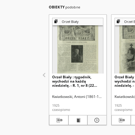
OBIEKTY
podobne
Orzeł Biały
Orzeł B
Orzeł Biały : tygodnik,
Orzeł Biały 
wychodzi na każdą
wychodzi n
niedzielę. - R. 1, nr 8 (22
niedzielę. - 
lutego 1925)
lutego 1925
Kwiatkowski, Antoni (1861-1926). Red.
Kwiatkowski
1925
1925
czasopismo
czasopismo