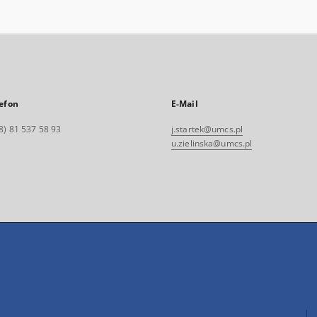
efon
E-Mail
8) 81 537 58 93
j.startek@umcs.pl
u.zielinska@umcs.pl