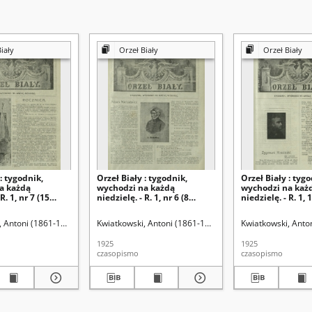
iały
Orzeł Biały
Orzeł Biały
: tygodnik,
Orzeł Biały : tygodnik,
Orzeł Biały : tygo
a każdą
wychodzi na każdą
wychodzi na każ
R. 1, nr 7 (15
niedzielę. - R. 1, nr 6 (8
niedzielę. - R. 1,
)
lutego 1925)
1925)
, Antoni (1861-1926). Red.
Kwiatkowski, Antoni (1861-1926). Red.
Kwiatkowski, Anto
1925
1925
czasopismo
czasopismo