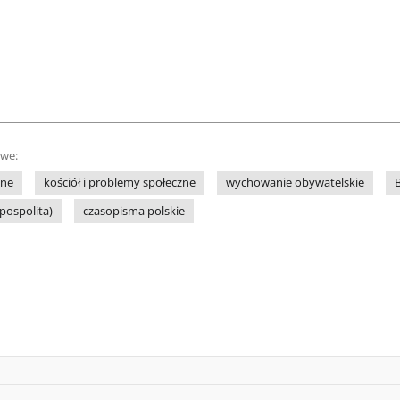
owe:
lne
kościół i problemy społeczne
wychowanie obywatelskie
zpospolita)
czasopisma polskie