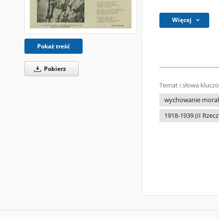
Więcej
Pokaż treść
Pobierz
Temat i słowa klucz
wychowanie mora
1918-1939 (II Rzec