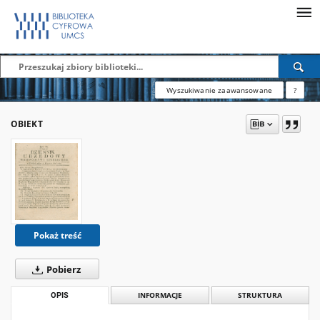
Wyszukiwanie zaawansowane
?
OBIEKT
Pokaż treść
Pobierz
OPIS
INFORMACJE
STRUKTURA