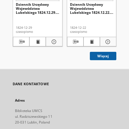
Dziennik Urzędowy
Dziennik Urzędowy
Dz
Województwa
Województwa
Wo
Lubelskiego 1824.12.29.
Lubelskiego 1824.12.22.
Lu
Nr 52 + dod.
Nr 51 + dod.
Nr 
1824-12-29
1824-12-22
182
czasopismo
czasopismo
cza
Więcej
DANE KONTAKTOWE
Adres
Biblioteka UMCS
ul. Radziszewskiego 11
20-031 Lublin, Poland