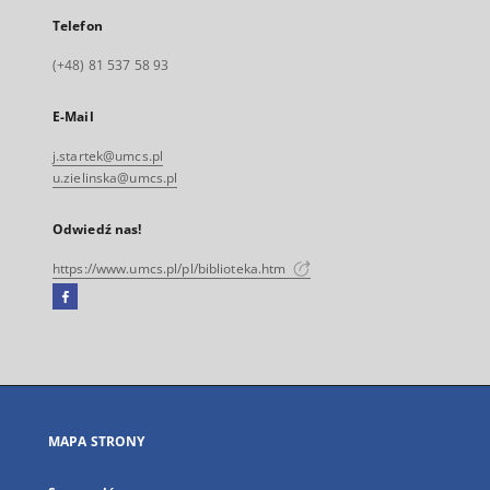
Telefon
(+48) 81 537 58 93
E-Mail
j.startek@umcs.pl
u.zielinska@umcs.pl
Odwiedź nas!
https://www.umcs.pl/pl/biblioteka.htm
Facebook
Link
zewnętrzny,
otworzy
się
w
nowej
MAPA STRONY
karcie