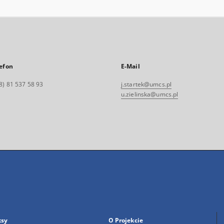
efon
E-Mail
8) 81 537 58 93
j.startek@umcs.pl
u.zielinska@umcs.pl
ksy
O Projekcie