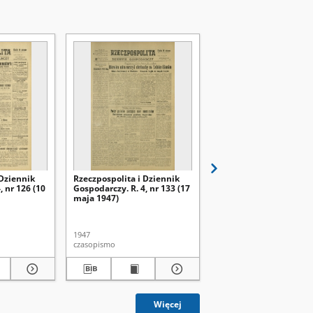
 Dziennik
Rzeczpospolita i Dziennik
Rzeczpospolita i Dzien
, nr 126 (10
Gospodarczy. R. 4, nr 133 (17
Gospodarczy. R. 4, nr 1
maja 1947)
maja 1947)
1947
1947
czasopismo
czasopismo
Więcej