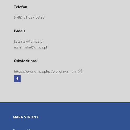
Telefon
(+48) 81 537 58 93
E-Mail
j.startek@umcs.pl
u.zielinska@umcs.pl
Odwiedź nas!
https://www.umcs.pl/pl/biblioteka.htm
Facebook
Link
zewnętrzny,
otworzy
się
w
nowej
MAPA STRONY
karcie