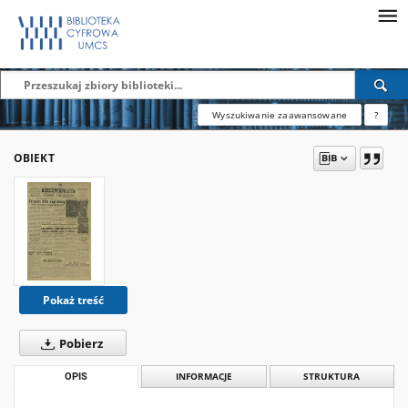
Wyszukiwanie zaawansowane
?
OBIEKT
Pokaż treść
Pobierz
OPIS
INFORMACJE
STRUKTURA