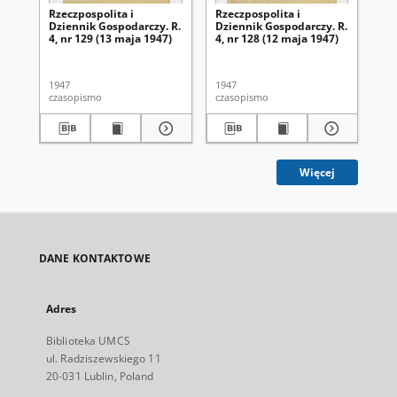
Rzeczpospolita i
Rzeczpospolita i
Rze
Dziennik Gospodarczy. R.
Dziennik Gospodarczy. R.
Dz
4, nr 129 (13 maja 1947)
4, nr 128 (12 maja 1947)
4, 
1947
1947
194
czasopismo
czasopismo
cza
Więcej
DANE KONTAKTOWE
Adres
Biblioteka UMCS
ul. Radziszewskiego 11
20-031 Lublin, Poland