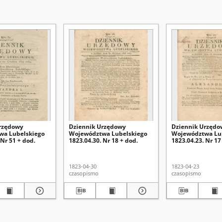
rzędowy
Dziennik Urzędowy
Dziennik Urzędo
wa Lubelskiego
Województwa Lubelskiego
Województwa Lu
 Nr 51 + dod.
1823.04.30. Nr 18 + dod.
1823.04.23. Nr 17
1823-04-30
1823-04-23
czasopismo
czasopismo