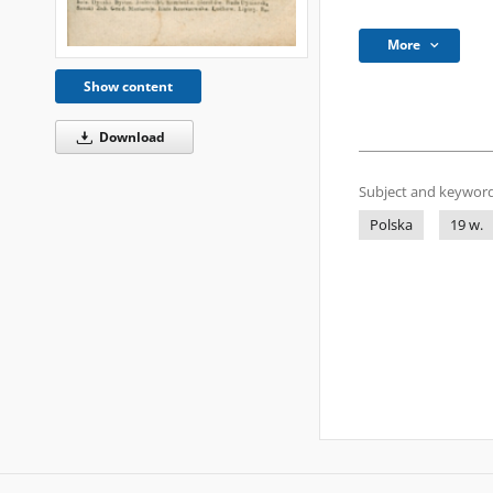
More
Show content
Download
Subject and keyword
Polska
19 w.