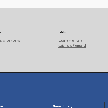
one
E-Mail
8) 81 537 58 93
j.startek@umcs.pl
u.zielinska@umcs.pl
xes
About Library