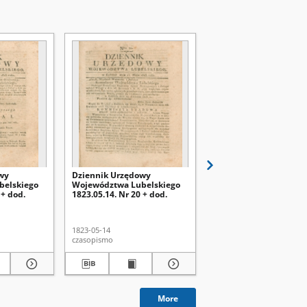
wy
Dziennik Urzędowy
Dziennik Urzędowy
belskiego
Województwa Lubelskiego
Województwa Lubelsk
 + dod.
1823.05.14. Nr 20 + dod.
1823.05.07. Nr 19 + dod
1823-05-14
1823-05-07
czasopismo
czasopismo
More