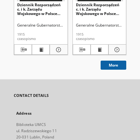
Dziennik Rozporządzeń
Dziennik Rozporządzeń
Dz
c. i k. Zarządu
c. i k. Zarządu
c. 
Wojskowego w Polsce
Wojskowego w Polsce
Wo
1915-12-30 Cz. 14
1915-12-18 Cz. 13
191
Generalne Gubernatorstwo (1915-1918 ; terytorium pod okupacją aust
Generalne Gubernatorstwo (1915-191
Gen
1915
1915
191
czasopismo
czasopismo
cza
More
CONTACT DETAILS
Address
Biblioteka UMCS
ul. Radziszewskiego 11
20-031 Lublin, Poland