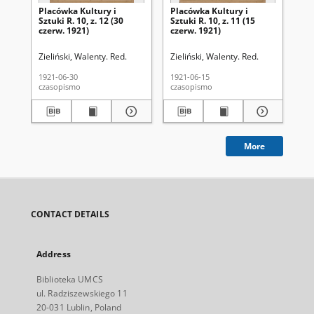
Placówka Kultury i
Placówka Kultury i
Pl
Sztuki R. 10, z. 12 (30
Sztuki R. 10, z. 11 (15
Szt
czerw. 1921)
czerw. 1921)
lip
Zieliński, Walenty. Red.
Zieliński, Walenty. Red.
Zie
1921-06-30
1921-06-15
192
czasopismo
czasopismo
cza
More
CONTACT DETAILS
Address
Biblioteka UMCS
ul. Radziszewskiego 11
20-031 Lublin, Poland