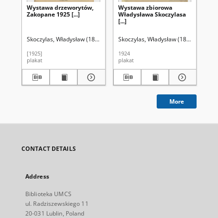
Wystawa drzeworytów,
Wystawa zbiorowa
Wy
Zakopane 1925 [...]
Władysława Skoczylasa
Pi
[...]
Sz
Dr
Za
Skoczylas, Władysław (1883-1934)
Skoczylas, Władysław (1883-1934)
K
[1925]
1924
192
plakat
plakat
pla
More
CONTACT DETAILS
Address
Biblioteka UMCS
ul. Radziszewskiego 11
20-031 Lublin, Poland