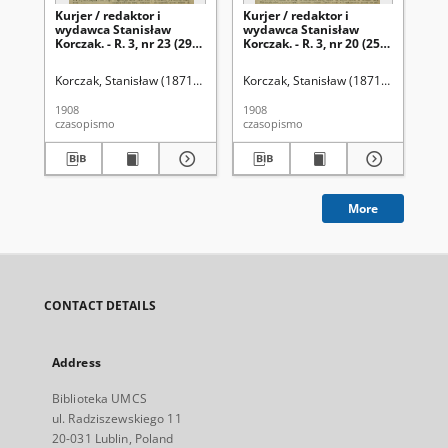
Kurjer / redaktor i
Kurjer / redaktor i
Kur
wydawca Stanisław
wydawca Stanisław
wy
Korczak. - R. 3, nr 23 (29
Korczak. - R. 3, nr 20 (25
Kor
stycznia 1908)
stycznia 1908)
ma
Korczak, Stanisław (1871-1945). Red.
Korczak, Stanisław (1871-1945). Red.
Kor
1908
1908
190
czasopismo
czasopismo
cza
More
CONTACT DETAILS
Address
Biblioteka UMCS
ul. Radziszewskiego 11
20-031 Lublin, Poland