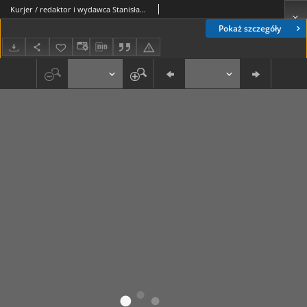
Kurjer / redaktor i wydawca Stanisław Korczak. - R. 3, nr 243 (23 październnika 1908)
Pokaż szczegóły