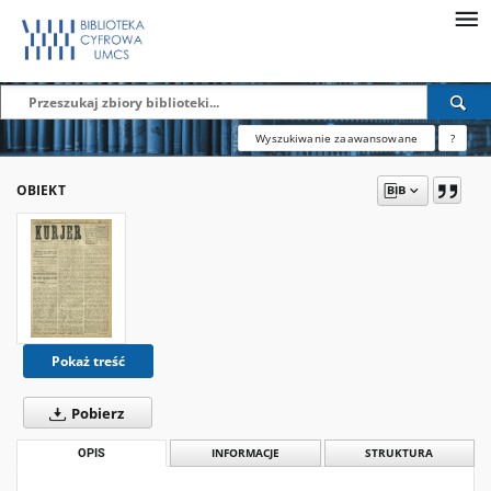
Wyszukiwanie zaawansowane
?
OBIEKT
Pokaż treść
Pobierz
OPIS
INFORMACJE
STRUKTURA