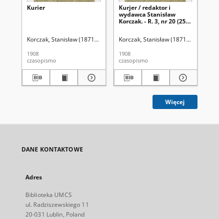
Kurier
Kurjer / redaktor i
Kur
wydawca Stanisław
wy
Korczak. - R. 3, nr 20 (25
Kor
stycznia 1908)
ma
Korczak, Stanisław (1871-1945). Red.
Korczak, Stanisław (1871-1945). Red.
Kor
1908
1908
190
czasopismo
czasopismo
cza
Więcej
DANE KONTAKTOWE
Adres
Biblioteka UMCS
ul. Radziszewskiego 11
20-031 Lublin, Poland