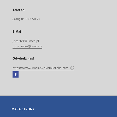
Telefon
(+48) 81 537 58 93
E-Mail
j.startek@umcs.pl
u.zielinska@umcs.pl
Odwiedź nas!
https://www.umcs.pl/pl/biblioteka.htm
Facebook
Link
zewnętrzny,
otworzy
się
w
nowej
MAPA STRONY
karcie