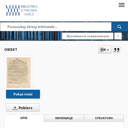
Wyszukiwanie zaawansowane
?
OBIEKT
Pokaż treść
Pobierz
OPIS
INFORMACJE
STRUKTURA