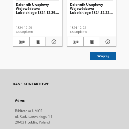
Dziennik Urzędowy
Dziennik Urzędowy
Dz
Województwa
Województwa
Wo
Lubelskiego 1824.12.29.
Lubelskiego 1824.12.22.
Lu
Nr 52 + dod.
Nr 51 + dod.
Nr 
1824-12-29
1824-12-22
182
czasopismo
czasopismo
cza
Więcej
DANE KONTAKTOWE
Adres
Biblioteka UMCS
ul. Radziszewskiego 11
20-031 Lublin, Poland