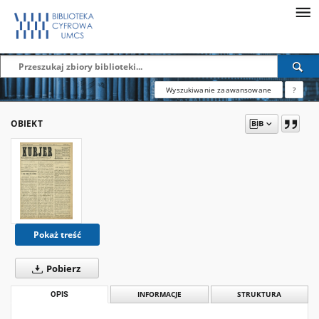
Wyszukiwanie zaawansowane
?
OBIEKT
Pokaż treść
Pobierz
OPIS
INFORMACJE
STRUKTURA