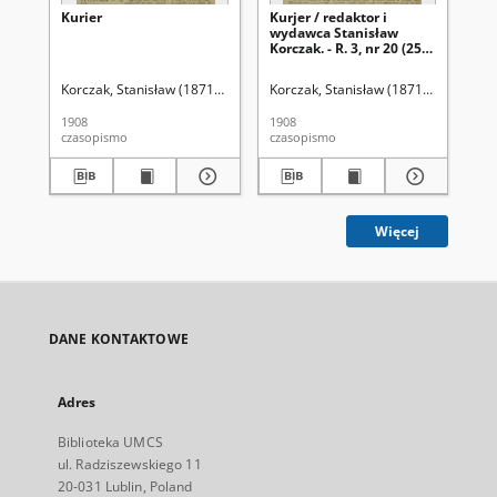
Kurier
Kurjer / redaktor i
Kur
wydawca Stanisław
wy
Korczak. - R. 3, nr 20 (25
Kor
stycznia 1908)
ma
Korczak, Stanisław (1871-1945). Red.
Korczak, Stanisław (1871-1945). Red.
Kor
1908
1908
190
czasopismo
czasopismo
cza
Więcej
DANE KONTAKTOWE
Adres
Biblioteka UMCS
ul. Radziszewskiego 11
20-031 Lublin, Poland