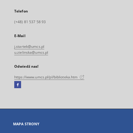
Telefon
(+48) 81 537 58 93
E-Mail
j.startek@umcs.pl
u.zielinska@umcs.pl
Odwiedź nas!
https://www.umcs.pl/pl/biblioteka.htm
Facebook
Link
zewnętrzny,
otworzy
się
w
nowej
MAPA STRONY
karcie