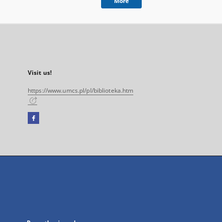
More
Visit us!
https://www.umcs.pl/pl/biblioteka.htm
Facebook
External
link,
will
open
in
a
new
tab