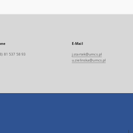
one
E-Mail
8) 81 537 58 93
j.startek@umcs.pl
u.zielinska@umcs.pl