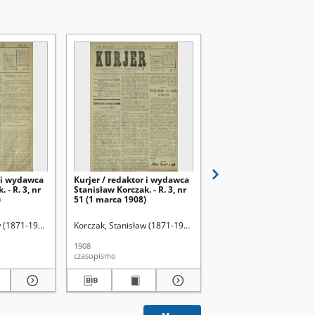
r i wydawca
Kurjer / redaktor i wydawca
Kurjer / redaktor i wy
 - R. 3, nr
Stanisław Korczak. - R. 3, nr
Stanisław Korczak. - R. 
)
51 (1 marca 1908)
50 (29 lutego 1908)
 (1871-1945). Red.
Korczak, Stanisław (1871-1945). Red.
Korczak, Stanisław (1871
1908
1908
czasopismo
czasopismo