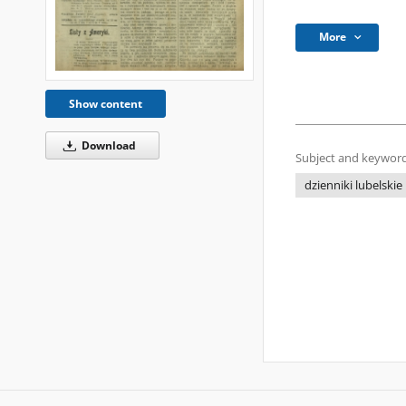
More
Show content
Download
Subject and keyword
dzienniki lubelskie