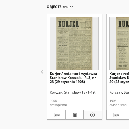
OBJECTS
similar
Kurjer / redaktor i wydawca
Kurjer / re
Stanisław Korczak. - R. 3, nr
Stanisław Ko
23 (29 stycznia 1908)
20 (25 styc
Korczak, Stanisław (1871-1945). Red.
Korczak, Sta
1908
1908
czasopismo
czasopismo