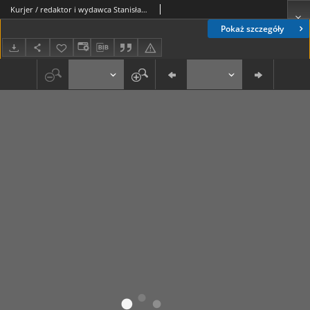
Kurjer / redaktor i wydawca Stanisław Korczak. - R. 3, nr 96 (28 kwietnia 1908)
Pokaż szczegóły