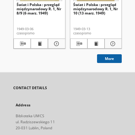
Świat i Polska : przegląd
Świat i Polska : przegląd
Świ
międzynarodowy R. 1, Nr
międzynarodowy R. 1, Nr
mi
8/9 (6 marz. 1949)
10 (13 marz. 1949)
16
1949-03-06
1949-03-13
194
czasopismo
czasopismo
cza
More
CONTACT DETAILS
Address
Biblioteka UMCS
ul. Radziszewskiego 11
20-031 Lublin, Poland