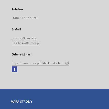
Telefon
(+48) 81 537 58 93
E-Mail
j.startek@umcs.pl
u.zielinska@umcs.pl
Odwiedź nas!
https://www.umcs.pl/pl/biblioteka.htm
Facebook
Link
zewnętrzny,
otworzy
się
w
nowej
MAPA STRONY
karcie