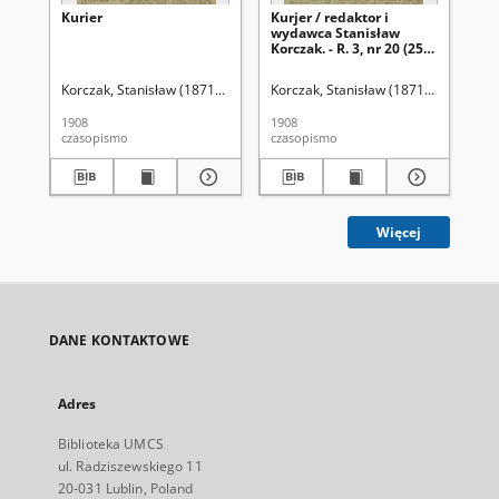
Kurier
Kurjer / redaktor i
Kur
wydawca Stanisław
wy
Korczak. - R. 3, nr 20 (25
Kor
stycznia 1908)
ma
Korczak, Stanisław (1871-1945). Red.
Korczak, Stanisław (1871-1945). Red.
Kor
1908
1908
190
czasopismo
czasopismo
cza
Więcej
DANE KONTAKTOWE
Adres
Biblioteka UMCS
ul. Radziszewskiego 11
20-031 Lublin, Poland