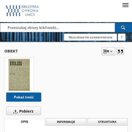
Wyszukiwanie zaawansowane
?
OBIEKT
Pokaż treść
Pobierz
OPIS
INFORMACJE
STRUKTURA