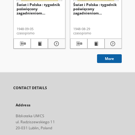
Świat i Polska : tygodnik
Świat i Polska : tygodnik
Świ
poświęcony
poświęcony
po
zagadnieniom
zagadnieniom
za
międzynarodowym. R. 3,
międzynarodowym. R. 3,
mi
nr 36 (5 września 1948)
nr 35 (29 sierpnia 1948)
nr 
1948-09-05
1948-08-29
194
czasopismo
czasopismo
cza
More
CONTACT DETAILS
Address
Biblioteka UMCS
ul. Radziszewskiego 11
20-031 Lublin, Poland