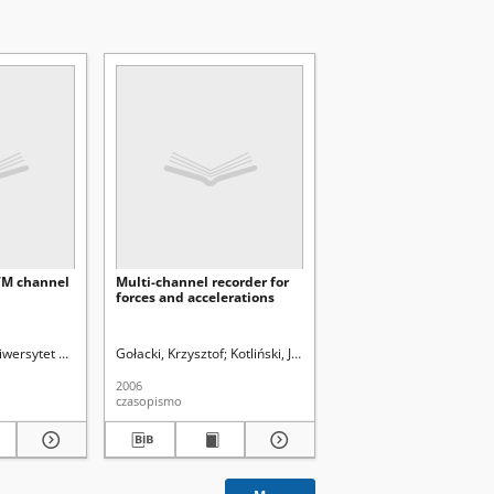
WM channel
Multi-channel recorder for
forces and accelerations
blin)
wersytet Marii Curie-Skłodowskiej (Lublin)
Gołacki, Krzysztof
Kotliński, Jerzy
Rowiński, Paweł
Uniwersyte
2006
czasopismo