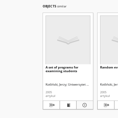
OBJECTS
similar
A set of programs for
Random eve
examining students
Kotliński, Jerzy
Uniwersytet Marii Curie-Skłodowski
Kotliński, Je
2005
2005
artykuł
artykuł