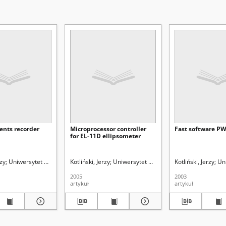
nts recorder
Microprocessor controller
Fast software P
for EL-11D ellipsometer
ej (Lublin)
rzy
Uniwersytet Marii Curie-Skłodowskiej (Lublin)
Kotliński, Jerzy
Uniwersytet Marii Curie-Skłodowskiej (Lu
Kotliński, Jerzy
Uni
2005
2003
artykuł
artykuł