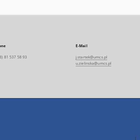
one
E-Mail
8) 81 537 58 93
j.startek@umcs.pl
u.zielinska@umcs.pl