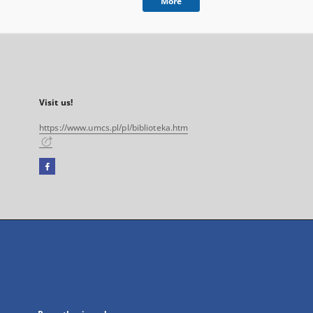
More
Visit us!
https://www.umcs.pl/pl/biblioteka.htm
Facebook
External
link,
will
open
in
a
new
tab