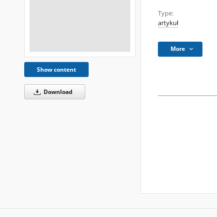
Type:
artykuł
More
Show content
Download