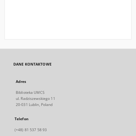
DANE KONTAKTOWE
Adres
Biblioteka UMCS
ul. Radziszewskiego 11
20-031 Lublin, Poland
Telefon
(+48) 81 537 58 93