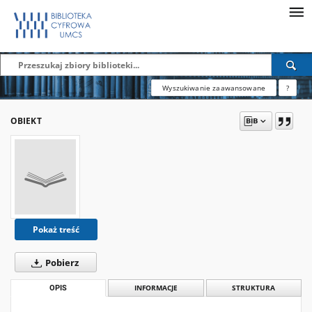
Wyszukiwanie zaawansowane
?
OBIEKT
Pokaż treść
Pobierz
OPIS
INFORMACJE
STRUKTURA