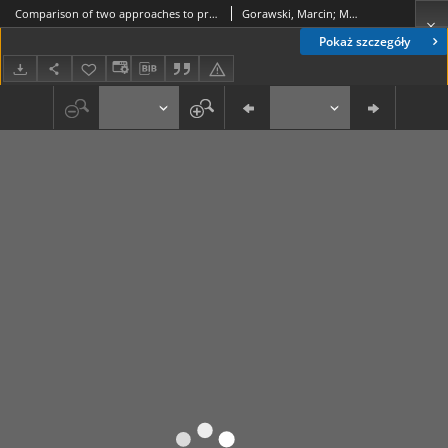
Comparison of two approaches to processing long aggregates lists in spatial data warehouses
Gorawski, Marcin; Malczok, Rafał
Pokaż szczegóły