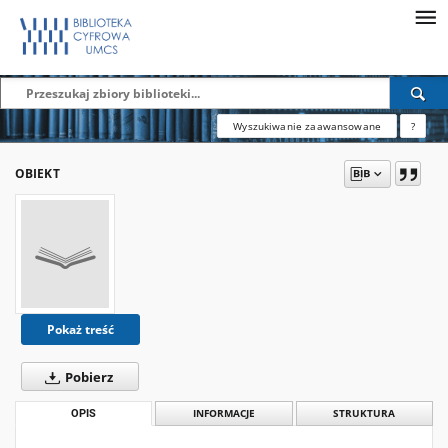
Wyszukiwanie zaawansowane
?
OBIEKT
Pokaż treść
Pobierz
OPIS
INFORMACJE
STRUKTURA