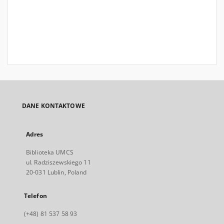
DANE KONTAKTOWE
Adres
Biblioteka UMCS
ul. Radziszewskiego 11
20-031 Lublin, Poland
Telefon
(+48) 81 537 58 93