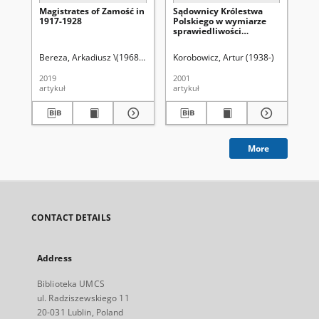
Magistrates of Zamość in
Sądownicy Królestwa
Wp
1917-1928
Polskiego w wymiarze
po
sprawiedliwości
re
odrodzonej Polski w
Kró
pierwszych latach
18
Bereza, Arkadiusz \(1968- )
Latawiec, Krzysztof. Red.
Korobowicz, Artur (1938-)
Uniwersytet Marii
Kor
niepodległości (1917-
1921)
2019
2001
198
artykuł
artykuł
art
More
CONTACT DETAILS
Address
Biblioteka UMCS
ul. Radziszewskiego 11
20-031 Lublin, Poland