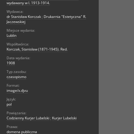
wydawany w l. 1913-1914.
Wydawca:
dr Stanisław Korczak
;
Drukarnia "Estetyczna" R.
Jaczewskiej
Miejsce wydania:
Lublin
Współtwórca:
Korczak, Stanisław (1871-1945). Red.
Data wydania:
1908
Typ zasobu:
czasopismo
Format:
image/x.djvu
Język:
pol
Powiązania:
Codzienny Kurjer Lubelski
;
Kurjer Lubelski
Prawa:
domena publiczna