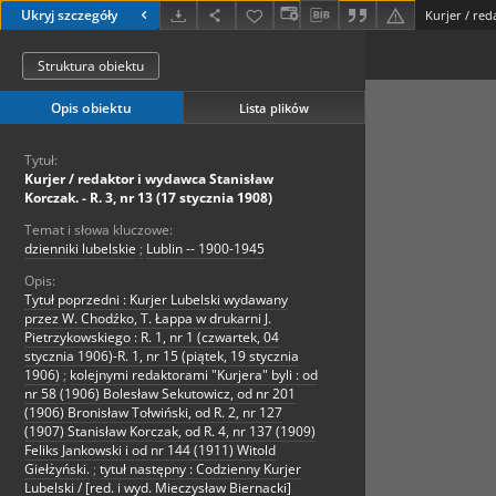
Ukryj szczegóły
Struktura obiektu
Opis obiektu
Lista plików
Tytuł:
Kurjer / redaktor i wydawca Stanisław
Korczak. - R. 3, nr 13 (17 stycznia 1908)
Temat i słowa kluczowe:
dzienniki lubelskie
;
Lublin -- 1900-1945
Opis:
Tytuł poprzedni : Kurjer Lubelski wydawany
przez W. Chodźko, T. Łappa w drukarni J.
Pietrzykowskiego : R. 1, nr 1 (czwartek, 04
stycznia 1906)-R. 1, nr 15 (piątek, 19 stycznia
1906)
;
kolejnymi redaktorami "Kurjera" byli : od
nr 58 (1906) Bolesław Sekutowicz, od nr 201
(1906) Bronisław Tołwiński, od R. 2, nr 127
(1907) Stanisław Korczak, od R. 4, nr 137 (1909)
Feliks Jankowski i od nr 144 (1911) Witold
Giełżyński.
;
tytuł następny : Codzienny Kurjer
Lubelski / [red. i wyd. Mieczysław Biernacki]