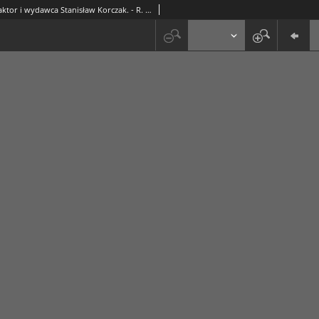
Kurjer / redaktor i wydawca Stanisław Korczak. - R. 3, nr 13 (17 stycznia 1908)