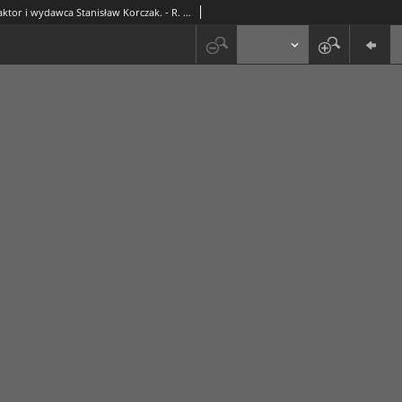
Kurjer / redaktor i wydawca Stanisław Korczak. - R. 3, nr 12 (16 stycznia 1908)