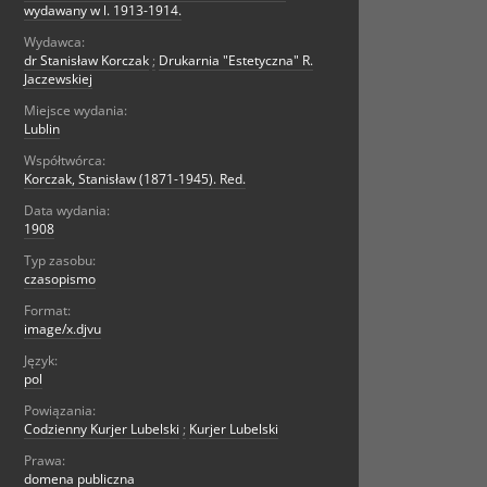
wydawany w l. 1913-1914.
Wydawca:
dr Stanisław Korczak
;
Drukarnia "Estetyczna" R.
Jaczewskiej
Miejsce wydania:
Lublin
Współtwórca:
Korczak, Stanisław (1871-1945). Red.
Data wydania:
1908
Typ zasobu:
czasopismo
Format:
image/x.djvu
Język:
pol
Powiązania:
Codzienny Kurjer Lubelski
;
Kurjer Lubelski
Prawa:
domena publiczna