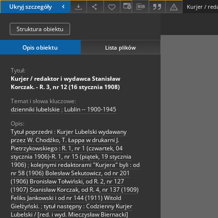
Ukryj szczegóły
Struktura obiektu
Opis obiektu
Lista plików
Tytuł:
Kurjer / redaktor i wydawca Stanisław
Korczak. - R. 3, nr 12 (16 stycznia 1908)
Temat i słowa kluczowe:
dzienniki lubelskie
;
Lublin -- 1900-1945
Opis:
Tytuł poprzedni : Kurjer Lubelski wydawany
przez W. Chodźko, T. Łappa w drukarni J.
Pietrzykowskiego : R. 1, nr 1 (czwartek, 04
stycznia 1906)-R. 1, nr 15 (piątek, 19 stycznia
1906)
;
kolejnymi redaktorami "Kurjera" byli : od
nr 58 (1906) Bolesław Sekutowicz, od nr 201
(1906) Bronisław Tołwiński, od R. 2, nr 127
(1907) Stanisław Korczak, od R. 4, nr 137 (1909)
Feliks Jankowski i od nr 144 (1911) Witold
Giełżyński.
;
tytuł następny : Codzienny Kurjer
Lubelski / [red. i wyd. Mieczysław Biernacki]