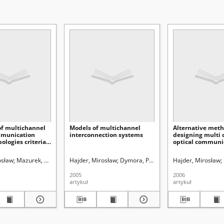
of multichannel
Models of multichannel
Alternative meth
mmunication
interconnection systems
designing multi 
ologies criteria
optical communi
on
systems
ii Curie-Skłodowskiej (Lublin)
osław
Mazurek, Mirosław
Hajder, Mirosław
Dymora, Paweł
Uniwersytet Marii Curie-Skłodowskiej (
Dymora, Paweł
Bolanowski, Marek
Hajder, Mirosław
U
2005
2006
artykuł
artykuł