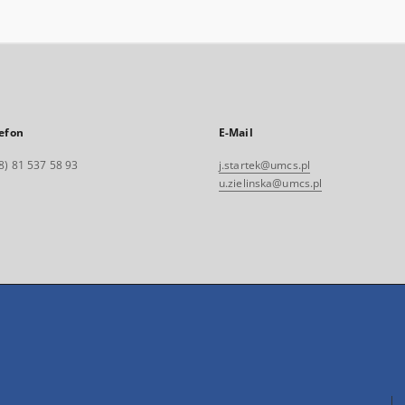
efon
E-Mail
8) 81 537 58 93
j.startek@umcs.pl
u.zielinska@umcs.pl