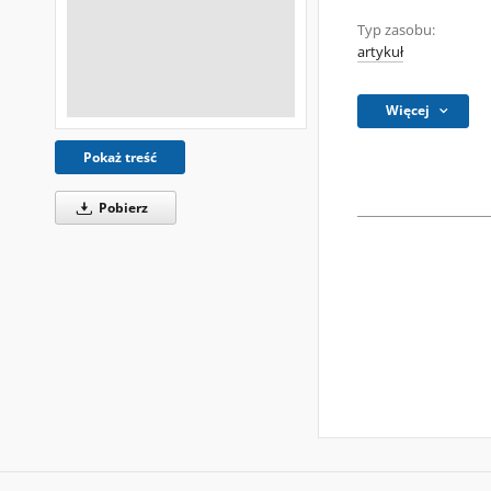
Typ zasobu:
artykuł
Więcej
Pokaż treść
Pobierz