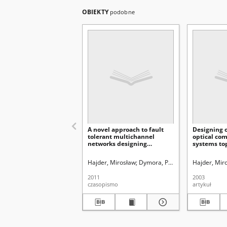
OBIEKTY
podobne
A novel approach to fault
Designing 
tolerant multichannel
optical co
networks designing
systems top
problems
optimizati
Hajder, Mirosław
Dymora, Paweł
Uniwersytet Mar
Hajder, Mir
2011
2003
czasopismo
artykuł