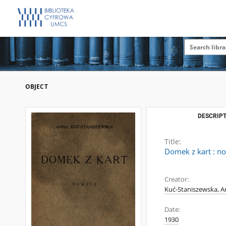
OBJECT
DESCRIPT
Title:
Domek z kart : n
Creator:
Kuć-Staniszewska, 
Date:
1930