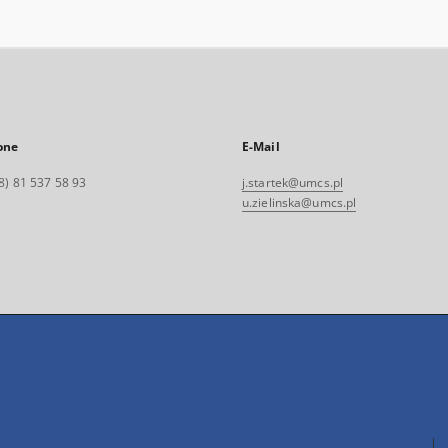
one
E-Mail
8) 81 537 58 93
j.startek@umcs.pl
u.zielinska@umcs.pl