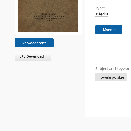
Type:
książka
More
Show content
Download
Subject and keyword
nowele polskie