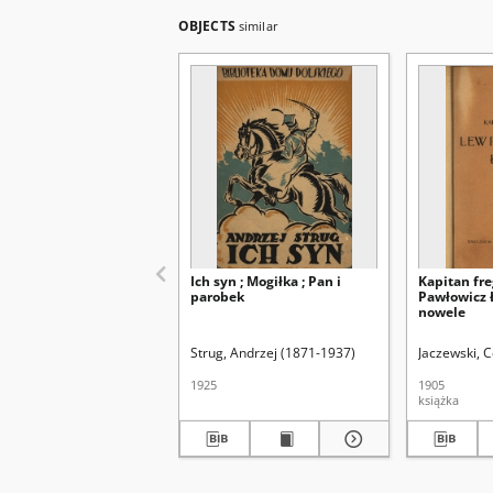
OBJECTS
similar
Ich syn ; Mogiłka ; Pan i
Kapitan fr
parobek
Pawłowicz Ł
nowele
Strug, Andrzej (1871-1937)
Jaczewski, C
1925
1905
książka