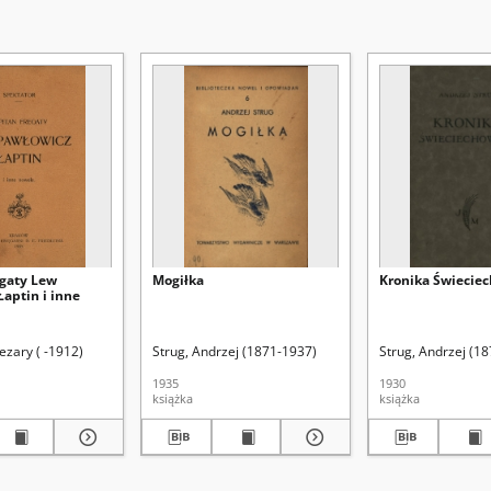
egaty Lew
Mogiłka
Kronika Świecie
aptin i inne
ezary ( -1912)
Strug, Andrzej (1871-1937)
Strug, Andrzej (1
1935
1930
książka
książka