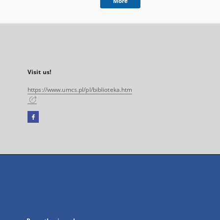
More
Visit us!
https://www.umcs.pl/pl/biblioteka.htm
Facebook
External
link,
will
open
in
a
new
tab