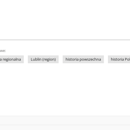
owe:
ia regionalna
Lublin (region)
historia powszechna
historia Po