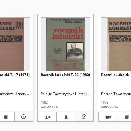
elski T. 17 (1974)
Rocznik Lubelski T. 22 (1980)
Rocznik Lubelski 
nie
arzystwo Historyczne. Oddział w Lublinie
Myśliński, Kazimierz. Red.
Polskie Towarzystwo Historyczne. Oddział w Lublinie
Myśliński, Kazimierz. Red.
Polskie Towarzyst
My
1982
1979
czasopismo
czasopismo