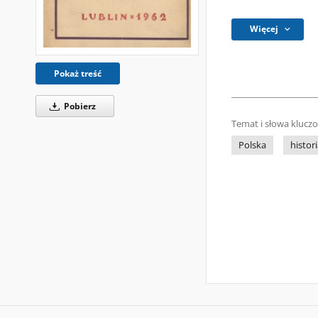
Więcej
Pokaż treść
Pobierz
Temat i słowa klucz
Polska
histor