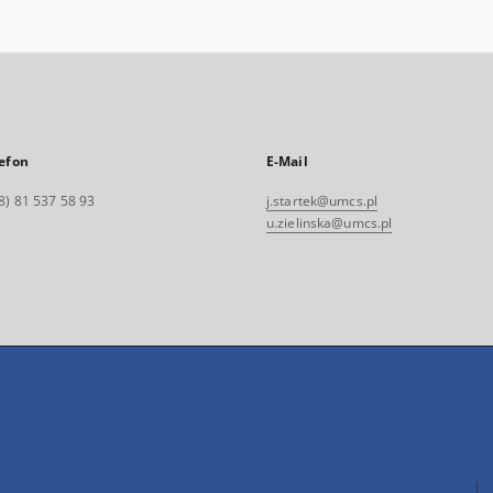
efon
E-Mail
8) 81 537 58 93
j.startek@umcs.pl
u.zielinska@umcs.pl