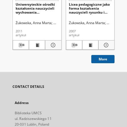
Uniwersyteckie ośrodki
Licea pedagogiczne jako
Wp
kształcenia nauczycieli
forma kształcenia
ma
wychowania
nauczycieli rysunku i
ed
plastycznego w latach
wychowania
po
1945-1989
plastycznego dla potrzeb
og
Żukowska, Anna Marta
Uniwersytet Marii Curie-Skłodowskiej (Lublin)
Żukowska, Anna Marta
Uniwersytet 
Żu
szkół podstawowych w
la
Polsce Ludowej
2011
2007
200
artykuł
artykuł
art
More
CONTACT DETAILS
Address
Biblioteka UMCS
ul. Radziszewskiego 11
20-031 Lublin, Poland