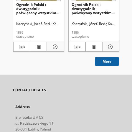
Ogrodnik Polski :
Ogrodnik Polski :
Ogr
dwutygodnik
dwutygodnik
dw
poświęcony wszystkim
poświęcony wszystkim
po
gałęziom ogrodnictwa T.
gałęziom ogrodnictwa T.
ga
8 (1886). Spis rzeczy w
8, Nr 24 (1886)
8, 
Kaczyński, Józef. Red.
Kaczyński, Władysław. Red.
Kaczyński, Józef. Red.
Szanior, Franciszek 
Kaczyński, Wła
Kac
tomie ósmym
"Ogrodnika Polskiego"
1886
1886
188
zawartym
czasopismo
czasopismo
cza
More
CONTACT DETAILS
Address
Biblioteka UMCS
ul. Radziszewskiego 11
20-031 Lublin, Poland