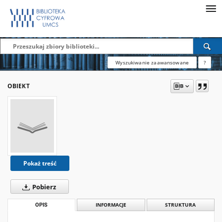
Wyszukiwanie zaawansowane
?
OBIEKT
Pokaż treść
Pobierz
OPIS
INFORMACJE
STRUKTURA