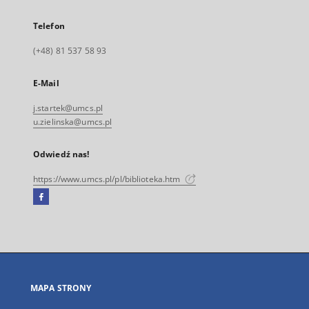
Telefon
(+48) 81 537 58 93
E-Mail
j.startek@umcs.pl
u.zielinska@umcs.pl
Odwiedź nas!
https://www.umcs.pl/pl/biblioteka.htm
Facebook
Link
zewnętrzny,
otworzy
się
w
nowej
MAPA STRONY
karcie