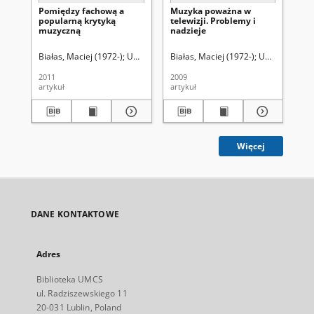
Pomiędzy fachową a
Muzyka poważna w
Uc
popularną krytyką
telewizji. Problemy i
mu
muzyczną
nadzieje
me
Białas, Maciej (1972-)
Uniwersytet Marii Curie-Skłodowskiej (Lublin)
Białas, Maciej (1972-)
Uniwersytet Ma
Bia
2011
2009
201
artykuł
artykuł
art
Więcej
DANE KONTAKTOWE
Adres
Biblioteka UMCS
ul. Radziszewskiego 11
20-031 Lublin, Poland