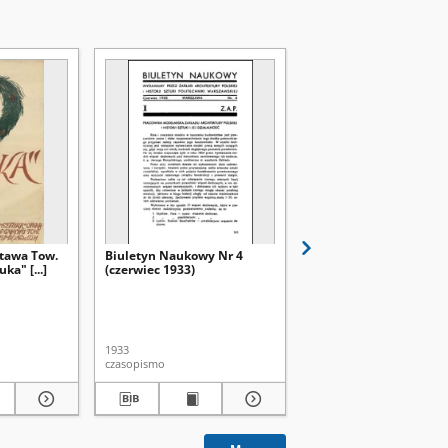
stawa Tow.
Biuletyn Naukowy Nr 4
Biuletyn Naukowy Nr 
ka" [...]
(czerwiec 1933)
(marzec 1933)
kiej (Lublin)
1933
1933
czasopismo
czasopismo