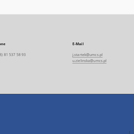
one
E-Mail
8) 81 537 58 93
j.startek@umcs.pl
u.zielinska@umcs.pl