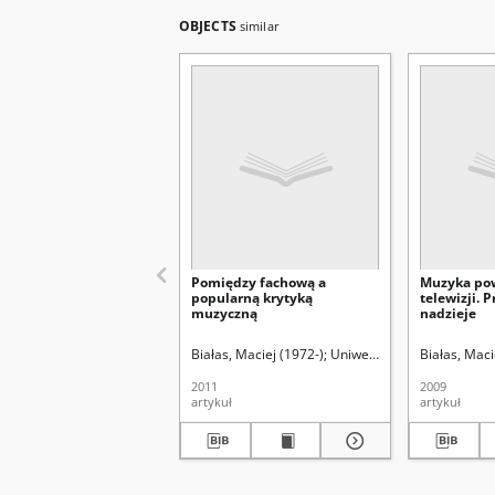
OBJECTS
similar
Pomiędzy fachową a
Muzyka po
popularną krytyką
telewizji. 
muzyczną
nadzieje
Białas, Maciej (1972-)
Uniwersytet Marii Curie-Sk
Białas, Maci
2011
2009
artykuł
artykuł