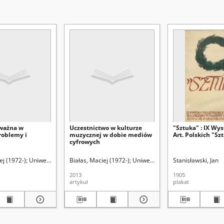
ważna w
Uczestnictwo w kulturze
"Sztuka" : IX Wy
Problemy i
muzycznej w dobie mediów
Art. Polskich "Sztu
cyfrowych
łodowskiej (Lublin)
ej (1972-)
Uniwersytet Marii Curie-Skłodowskiej (Lublin)
Białas, Maciej (1972-)
Uniwersytet Marii Curie-Skłodows
Stanisławski, Jan
2013
1905
artykuł
plakat