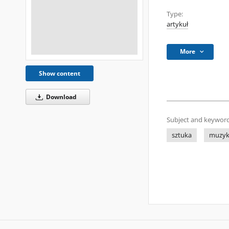
Type:
artykuł
More
Show content
Download
Subject and keyword
sztuka
muzy