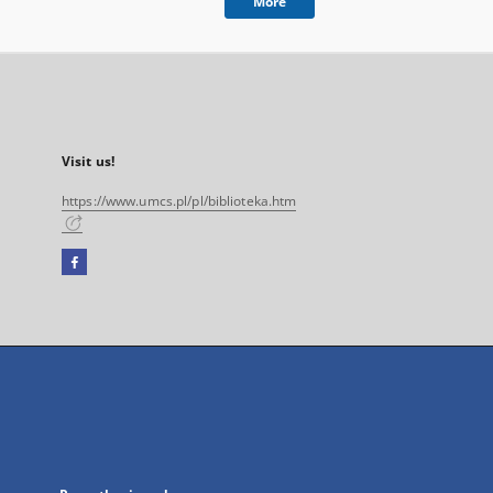
More
Visit us!
https://www.umcs.pl/pl/biblioteka.htm
Facebook
External
link,
will
open
in
a
new
tab