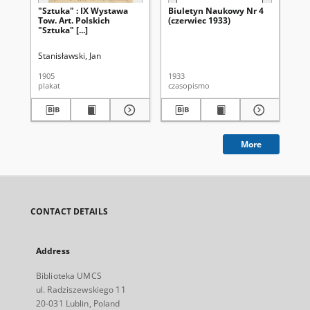
"Sztuka" : IX Wystawa
Biuletyn Naukowy Nr 4
Bi
Tow. Art. Polskich
(czerwiec 1933)
(m
"Sztuka" [...]
Stanisławski, Jan
1905
1933
193
plakat
czasopismo
cza
More
CONTACT DETAILS
Address
Biblioteka UMCS
ul. Radziszewskiego 11
20-031 Lublin, Poland