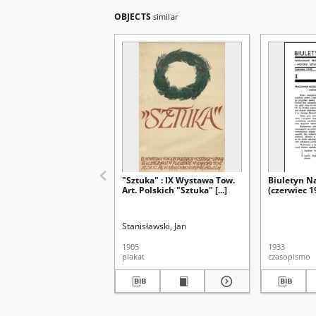
OBJECTS
similar
"Sztuka" : IX Wystawa Tow.
Biuletyn N
Art. Polskich "Sztuka" [...]
(czerwiec 1
Stanisławski, Jan
1905
1933
plakat
czasopismo