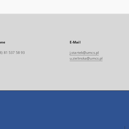
one
E-Mail
8) 81 537 58 93
j.startek@umcs.pl
u.zielinska@umcs.pl