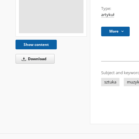
Type:
artykuł
More
Show content
Download
Subject and keyword
sztuka
muzy