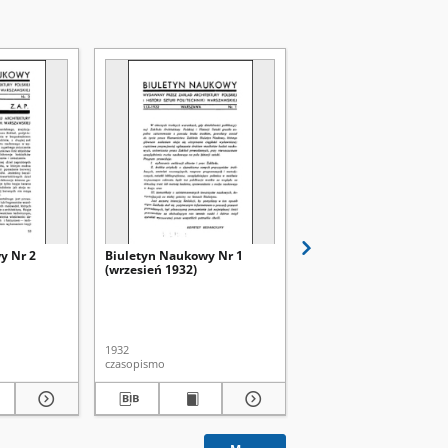
y Nr 2
Biuletyn Naukowy Nr 1
Zachowane wystroje
(wrzesień 1932)
malarskie bóżnic w Po
Trzciński, Andrzej (1953-
1932
2001
czasopismo
artykuł