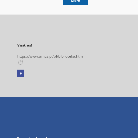
More
Visit us!
https://www.umcs.pl/pl/biblioteka.htm
Facebook
External
link,
will
open
in
a
new
tab