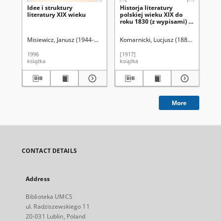
Idee i struktury
Historja literatury
His
literatury XIX wieku
polskiej wieku XIX do
pol
roku 1830 (z wypisami) :
wyp
książka dla modzieży
mo
szkolnej i samouków. Cz.
sa
Misiewicz, Janusz (1944-2015)
Komarnicki, Lucjusz (1884-1926)
Kom
2, (Od wystąpienia A.
up
Mickiewicza do r. 1830)
do
1996
[1917]
[19
Mi
książka
książka
ksi
More
CONTACT DETAILS
Address
Biblioteka UMCS
ul. Radziszewskiego 11
20-031 Lublin, Poland