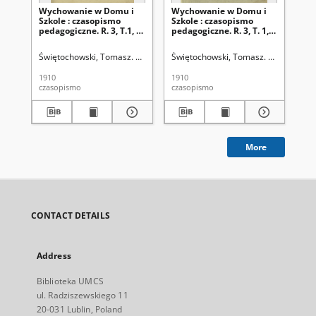
Wychowanie w Domu i
Wychowanie w Domu i
Wy
Szkole : czasopismo
Szkole : czasopismo
Sz
pedagogiczne. R. 3, T.1, z.
pedagogiczne. R. 3, T. 1, z.
ped
2 (luty 1910)
1 (styczeń 1910)
3 
Świętochowski, Tomasz. Red.
Świętochowski, Tomasz. Red.
Świ
1910
1910
191
czasopismo
czasopismo
cza
More
CONTACT DETAILS
Address
Biblioteka UMCS
ul. Radziszewskiego 11
20-031 Lublin, Poland