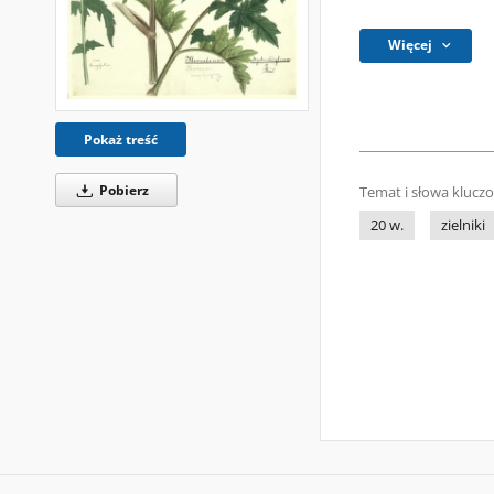
Więcej
Pokaż treść
Pobierz
Temat i słowa klucz
20 w.
zielniki