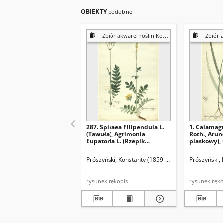
OBIEKTY
podobne
Zbiór akwarel roślin Konstantego Prószyńskiego
Zbiór akwarel
287. Spiraea Filipendula L.
1. Calamagr
(Tawuła), Agrimonia
Roth., Arund
Eupatoria L. (Rzepik
piaskowy),
pospolity)
stricta Spr.
(Trzcinnik 
Prószyński, Konstanty (1859-1936)
Prószyński,
rysunek rękopis
rysunek 