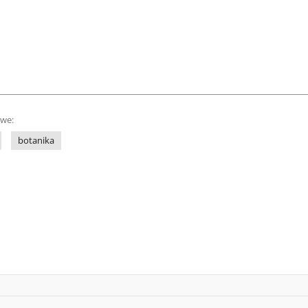
owe:
botanika