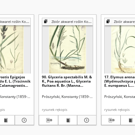
 roślin Konstantego Prószyńskiego
Zbiór akwarel roślin Konstantego Prószyńskiego
Zbiór akwarel roślin Konst
ostis Epigejos
90. Glyceria spectabilis M. &
17. Elymus arenar
o E. L. (Trzcinnik
K., Poa aquatica L., Glyceria
(Wydmuchrzyca p
 Calamagrostis
fluitans R. Br. (Manna
E. europaeus L.
, C. neglecta Fries.
jadalna)
(Wydmuchrzyca 
prosty)
 Konstanty (1859-1936)
Prószyński, Konstanty (1859-1936)
Prószyński, Konst
rękopis
rysunek rękopis
rysunek rękopis