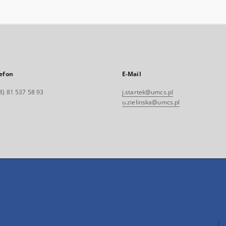
efon
E-Mail
8) 81 537 58 93
j.startek@umcs.pl
u.zielinska@umcs.pl