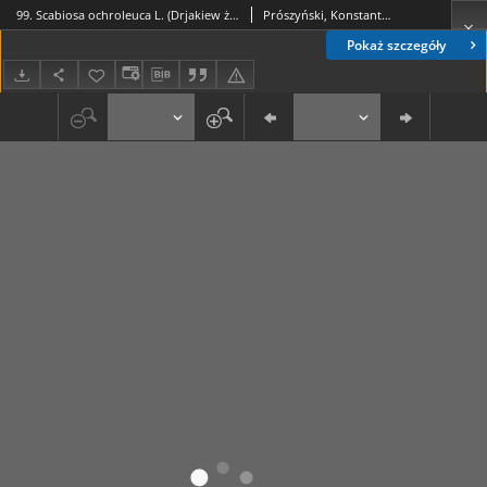
99. Scabiosa ochroleuca L. (Drjakiew żółtawa), Succisa pratensis Mönch., S. praemorsa Aschrs. (Czarcikęs łąkowy)
Prószyński, Konstanty (1859-1936)
Pokaż szczegóły