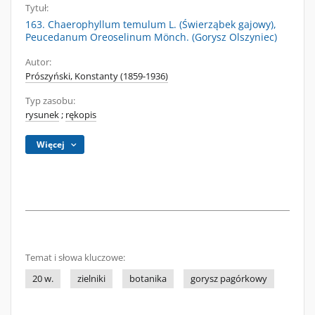
Tytuł:
163. Chaerophyllum temulum L. (Świerząbek gajowy),
Peucedanum Oreoselinum Mönch. (Gorysz Olszyniec)
Autor:
Prószyński, Konstanty (1859-1936)
Typ zasobu:
rysunek
;
rękopis
Więcej
Temat i słowa kluczowe:
20 w.
zielniki
botanika
gorysz pagórkowy