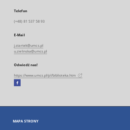
Telefon
(+48) 81 537 58 93
E-Mail
j.startek@umcs.pl
u.zielinska@umcs.pl
Odwiedź nas!
https://www.umcs.pl/pl/biblioteka.htm
Facebook
Link
zewnętrzny,
otworzy
się
w
nowej
MAPA STRONY
karcie