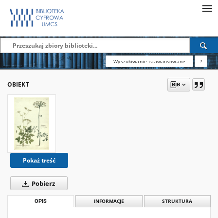
Wyszukiwanie zaawansowane
?
OBIEKT
Pokaż treść
Pobierz
OPIS
INFORMACJE
STRUKTURA