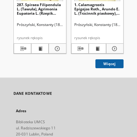
287. Spiraea Filipendula
1. Calamagrostis
90.
L. (Tawuła), Agrimonia
Epigejos Roth., Arundo E.
M. 
Eupatoria L. (Rzepik
L. (Trzcinnik piaskowy),
Gly
pospolity)
Calamagrostis stricta
(M
Spr., C. neglecta Fries.
Prószyński, Konstanty (1859-1936)
Prószyński, Konstanty (1859-1936)
Pró
(Trzcinnik prosty)
rysunek rękopis
rysunek rękopis
Więcej
DANE KONTAKTOWE
Adres
Biblioteka UMCS
ul. Radziszewskiego 11
20-031 Lublin, Poland