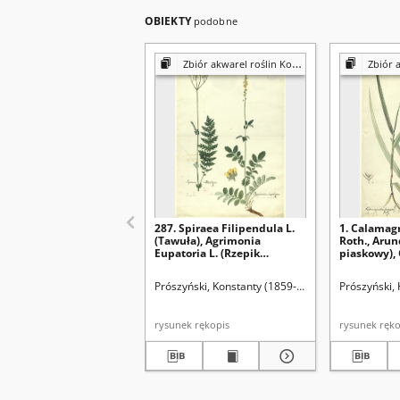
OBIEKTY
podobne
Zbiór akwarel roślin Konstantego Prószyńskiego
Zbiór akwarel
287. Spiraea Filipendula L.
1. Calamagr
(Tawuła), Agrimonia
Roth., Arund
Eupatoria L. (Rzepik
piaskowy),
pospolity)
stricta Spr.
(Trzcinnik 
Prószyński, Konstanty (1859-1936)
Prószyński,
rysunek rękopis
rysunek 