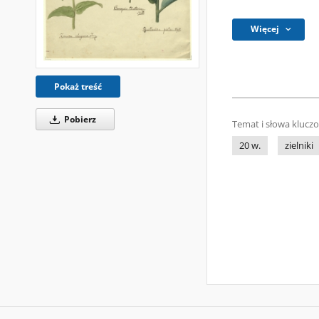
Więcej
Pokaż treść
Pobierz
Temat i słowa klucz
20 w.
zielniki