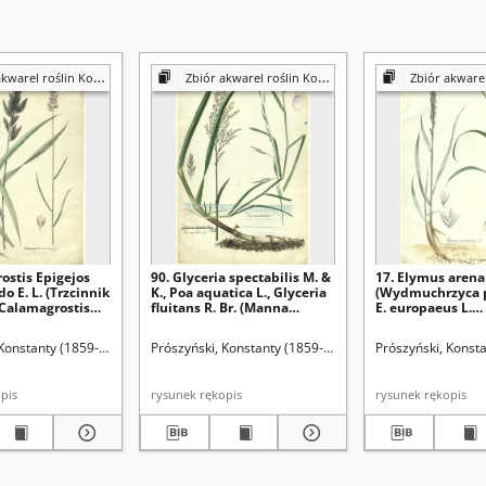
 roślin Konstantego Prószyńskiego
Zbiór akwarel roślin Konstantego Prószyńskiego
Zbiór akwarel roślin Konst
ostis Epigejos
90. Glyceria spectabilis M. &
17. Elymus arenar
o E. L. (Trzcinnik
K., Poa aquatica L., Glyceria
(Wydmuchrzyca p
 Calamagrostis
fluitans R. Br. (Manna
E. europaeus L.
, C. neglecta Fries.
jadalna)
(Wydmuchrzyca 
prosty)
 Konstanty (1859-1936)
Prószyński, Konstanty (1859-1936)
Prószyński, Konst
rękopis
rysunek rękopis
rysunek rękopis