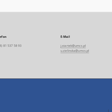
efon
E-Mail
8) 81 537 58 93
j.startek@umcs.pl
u.zielinska@umcs.pl