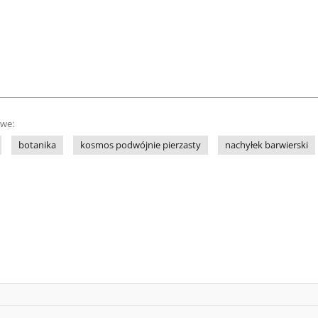
owe:
botanika
kosmos podwójnie pierzasty
nachyłek barwierski