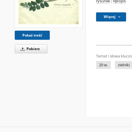
rysunek
;
rękopis
Więcej
Pokaż treść
Pobierz
Temat i słowa klucz
20 w.
zielniki