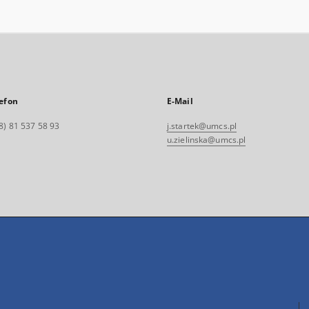
efon
E-Mail
8) 81 537 58 93
j.startek@umcs.pl
u.zielinska@umcs.pl