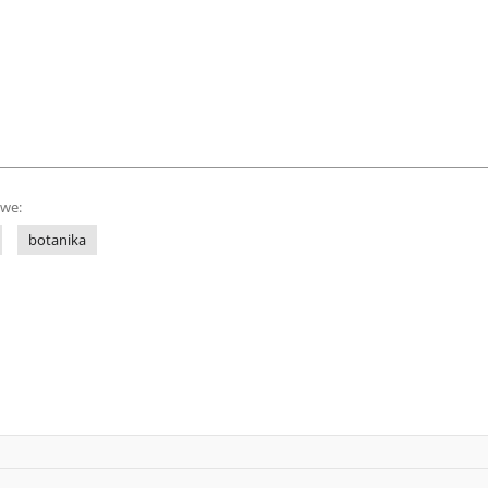
owe:
botanika