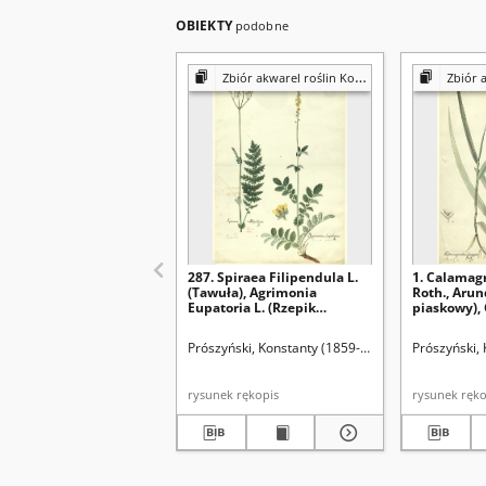
OBIEKTY
podobne
Zbiór akwarel roślin Konstantego Prószyńskiego
Zbiór akwarel
287. Spiraea Filipendula L.
1. Calamagr
(Tawuła), Agrimonia
Roth., Arund
Eupatoria L. (Rzepik
piaskowy),
pospolity)
stricta Spr.
(Trzcinnik 
Prószyński, Konstanty (1859-1936)
Prószyński,
rysunek rękopis
rysunek 