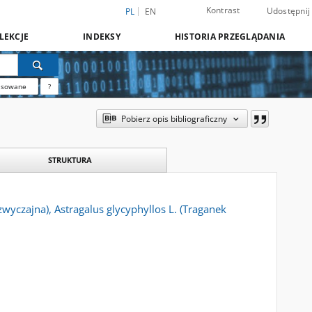
Kontrast
Udostępnij
PL
EN
LEKCJE
INDEKSY
HISTORIA PRZEGLĄDANIA
nsowane
?
Pobierz opis bibliograficzny
STRUKTURA
zwyczajna), Astragalus glycyphyllos L. (Traganek