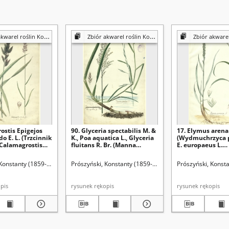
 roślin Konstantego Prószyńskiego
Zbiór akwarel roślin Konstantego Prószyńskiego
Zbiór akwarel roślin Konst
ostis Epigejos
90. Glyceria spectabilis M. &
17. Elymus arenar
o E. L. (Trzcinnik
K., Poa aquatica L., Glyceria
(Wydmuchrzyca p
 Calamagrostis
fluitans R. Br. (Manna
E. europaeus L.
, C. neglecta Fries.
jadalna)
(Wydmuchrzyca 
prosty)
 Konstanty (1859-1936)
Prószyński, Konstanty (1859-1936)
Prószyński, Konst
rękopis
rysunek rękopis
rysunek rękopis